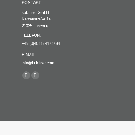
KONTAKT
kuk Live GmbH
Katzenstraße 1a
21335 Lüneburg
TELEFON:
+49.(0)40.85 41 09 94
E-MAIL:
info@kuk-live.com
Finden Sie uns auf:
Facebook
XING
page
page
opens
opens
in
in
new
new
window
window