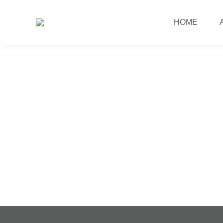
HOME
WIDEX – BIG BANG EVENT
Event
,
Tagung
Eine große Zeitreise: 10 Jahre in die Zukunft
und anschließend ins Berlin der 1920
Jahre…
mehr ...